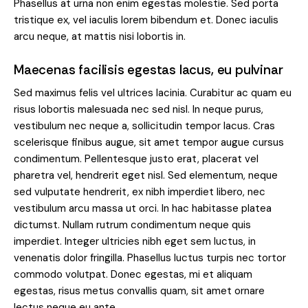
Phasellus at urna non enim egestas molestie. Sed porta
tristique ex, vel iaculis lorem bibendum et. Donec iaculis
arcu neque, at mattis nisi lobortis in.
Maecenas facilisis egestas lacus, eu pulvinar
Sed maximus felis vel ultrices lacinia. Curabitur ac quam eu
risus lobortis malesuada nec sed nisl. In neque purus,
vestibulum nec neque a, sollicitudin tempor lacus. Cras
scelerisque finibus augue, sit amet tempor augue cursus
condimentum. Pellentesque justo erat, placerat vel
pharetra vel, hendrerit eget nisl. Sed elementum, neque
sed vulputate hendrerit, ex nibh imperdiet libero, nec
vestibulum arcu massa ut orci. In hac habitasse platea
dictumst. Nullam rutrum condimentum neque quis
imperdiet. Integer ultricies nibh eget sem luctus, in
venenatis dolor fringilla. Phasellus luctus turpis nec tortor
commodo volutpat. Donec egestas, mi et aliquam
egestas, risus metus convallis quam, sit amet ornare
lectus neque eu ante.