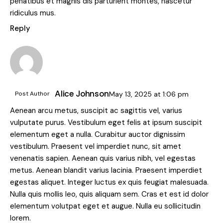
penatibus et magnis dis parturient montes, nascetur
ridiculus mus.
Reply
Alice Johnson
Post Author
May 13, 2025
at
1:06 pm
Aenean arcu metus, suscipit ac sagittis vel, varius
vulputate purus. Vestibulum eget felis at ipsum suscipit
elementum eget a nulla. Curabitur auctor dignissim
vestibulum. Praesent vel imperdiet nunc, sit amet
venenatis sapien. Aenean quis varius nibh, vel egestas
metus. Aenean blandit varius lacinia. Praesent imperdiet
egestas aliquet. Integer luctus ex quis feugiat malesuada.
Nulla quis mollis leo, quis aliquam sem. Cras et est id dolor
elementum volutpat eget et augue. Nulla eu sollicitudin
lorem.